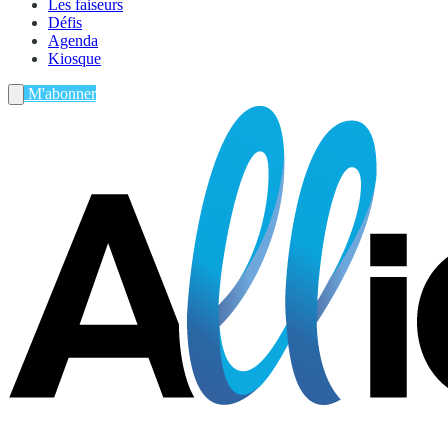
Les faiseurs
Défis
Agenda
Kiosque
M'abonner