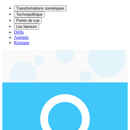
Transformations numériques
Technopolitique
Points de vue
Les faiseurs
Défis
Agenda
Kiosque