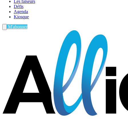
Les faiseurs
Défis
Agenda
Kiosque
M'abonner