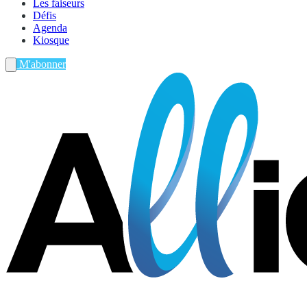
Les faiseurs
Défis
Agenda
Kiosque
M'abonner