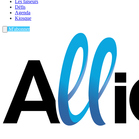
Les faiseurs
Défis
Agenda
Kiosque
M'abonner