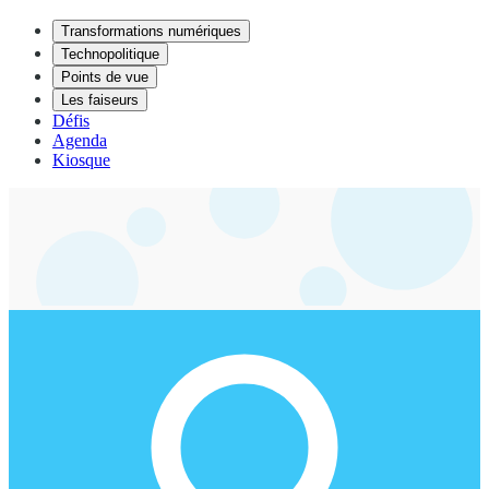
Transformations numériques
Technopolitique
Points de vue
Les faiseurs
Défis
Agenda
Kiosque