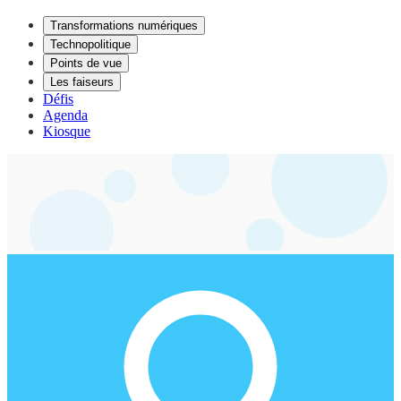
Transformations numériques
Technopolitique
Points de vue
Les faiseurs
Défis
Agenda
Kiosque