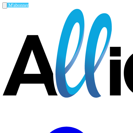
M'abonner