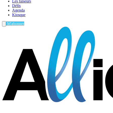
Les faiseurs
Défis
Agenda
Kiosque
M'abonner