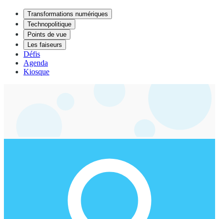
Transformations numériques
Technopolitique
Points de vue
Les faiseurs
Défis
Agenda
Kiosque