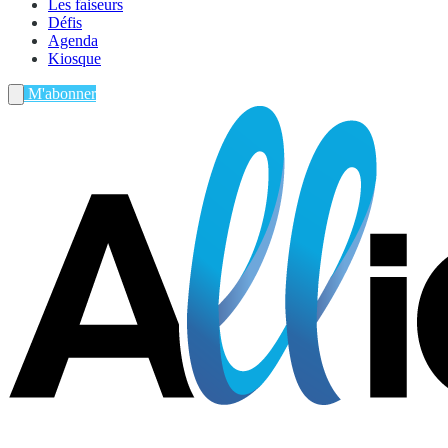
Les faiseurs
Défis
Agenda
Kiosque
M'abonner