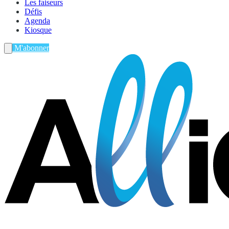
Les faiseurs
Défis
Agenda
Kiosque
M'abonner