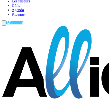
Les faiseurs
Défis
Agenda
Kiosque
M'abonner