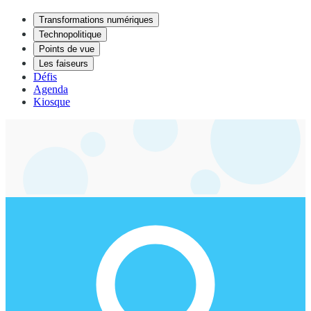
Transformations numériques
Technopolitique
Points de vue
Les faiseurs
Défis
Agenda
Kiosque