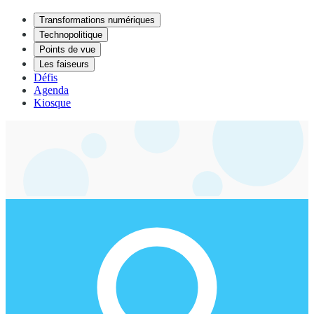
Transformations numériques
Technopolitique
Points de vue
Les faiseurs
Défis
Agenda
Kiosque