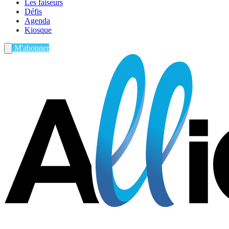
Les faiseurs
Défis
Agenda
Kiosque
M'abonner