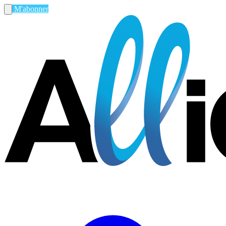
M'abonner