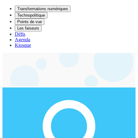
Transformations numériques
Technopolitique
Points de vue
Les faiseurs
Défis
Agenda
Kiosque