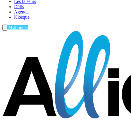
Les faiseurs
Défis
Agenda
Kiosque
M'abonner