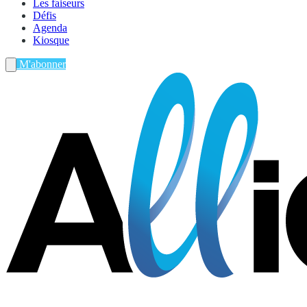
Les faiseurs
Défis
Agenda
Kiosque
M'abonner