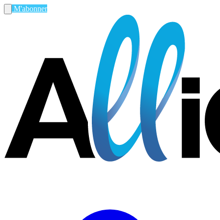
M'abonner