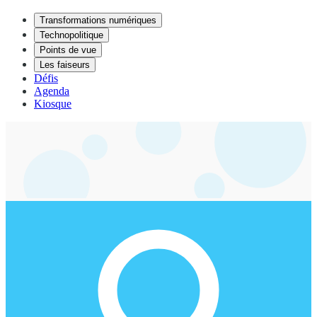
Transformations numériques
Technopolitique
Points de vue
Les faiseurs
Défis
Agenda
Kiosque