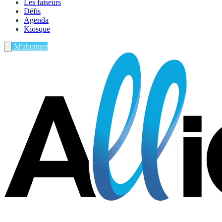
Les faiseurs
Défis
Agenda
Kiosque
M'abonner