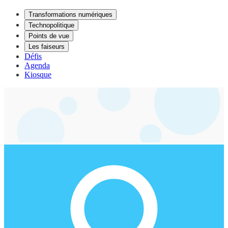
Transformations numériques
Technopolitique
Points de vue
Les faiseurs
Défis
Agenda
Kiosque