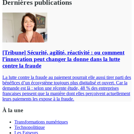
Dernières publications
[Tribune] Sécurité, agilité, réactivité : ou comment
l’innovation peut changer la donne dans la lutte
contre la fraude
La lutte contre la fraude au paiement pourrait elle aussi tirer parti des
bénéfices d’un écosystème toujours plus digitalisé et ouvert. Car la
demande est là : selon une récente étude, 48 % des entreprises
françaises pensent que la manière dont elles perçoivent actuellement
leurs paiements les expose à la fraude.
À la une
Transformations numériques
Technopolitique
Les Faiseurs