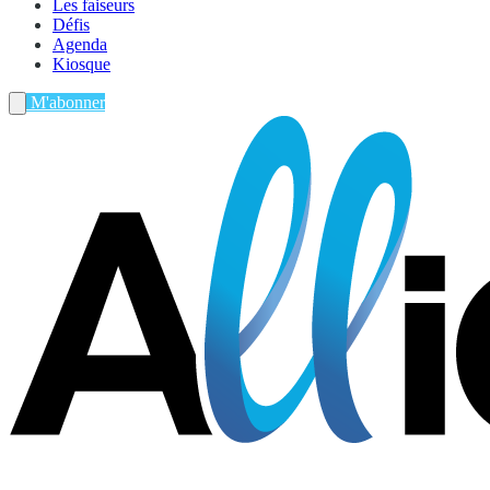
Les faiseurs
Défis
Agenda
Kiosque
M'abonner