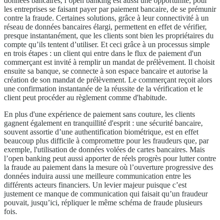
données bancaires, l’open banking est aussi une opportunité, pour
les entreprises se faisant payer par paiement bancaire, de se prémunir
contre la fraude. Certaines solutions, grâce à leur connectivité à un
réseau de données bancaires élargi, permettent en effet de vérifier,
presque instantanément, que les clients sont bien les propriétaires du
compte qu’ils tentent d’utiliser. Et ceci grâce à un processus simple
en trois étapes : un client qui entre dans le flux de paiement d'un
commerçant est invité à remplir un mandat de prélèvement. Il choisit
ensuite sa banque, se connecte à son espace bancaire et autorise la
création de son mandat de prélèvement. Le commerçant reçoit alors
une confirmation instantanée de la réussite de la vérification et le
client peut procéder au règlement comme d'habitude.
En plus d'une expérience de paiement sans couture, les clients
gagnent également en tranquillité d'esprit : une sécurité bancaire,
souvent assortie d’une authentification biométrique, est en effet
beaucoup plus difficile à compromettre pour les fraudeurs que, par
exemple, l'utilisation de données volées de cartes bancaires. Mais
l’open banking peut aussi apporter de réels progrès pour lutter contre
la fraude au paiement dans la mesure où l’ouverture progressive des
données induira aussi une meilleure communication entre les
différents acteurs financiers. Un levier majeur puisque c’est
justement ce manque de communication qui faisait qu’un fraudeur
pouvait, jusqu’ici, répliquer le même schéma de fraude plusieurs
fois.