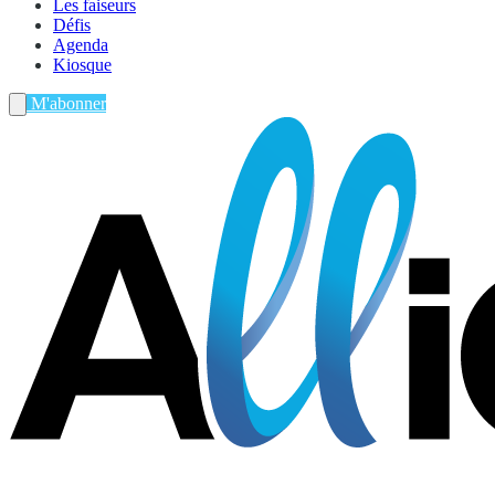
Les faiseurs
Défis
Agenda
Kiosque
M'abonner