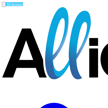
M'abonner