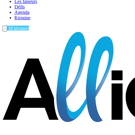
Les faiseurs
Défis
Agenda
Kiosque
M'abonner