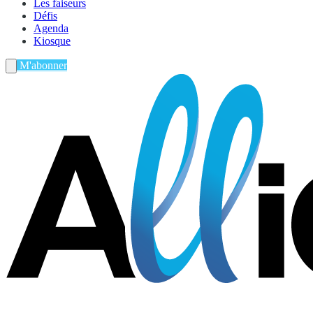
Les faiseurs
Défis
Agenda
Kiosque
M'abonner