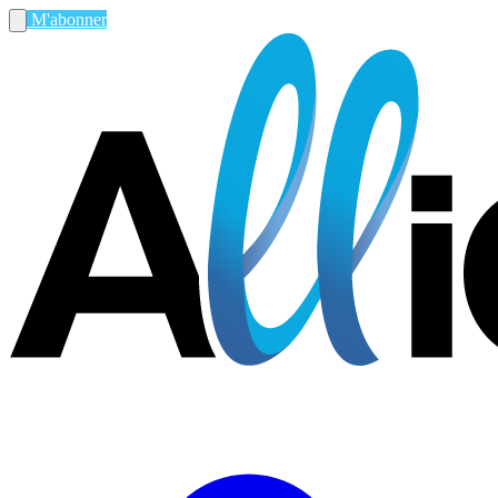
M'abonner