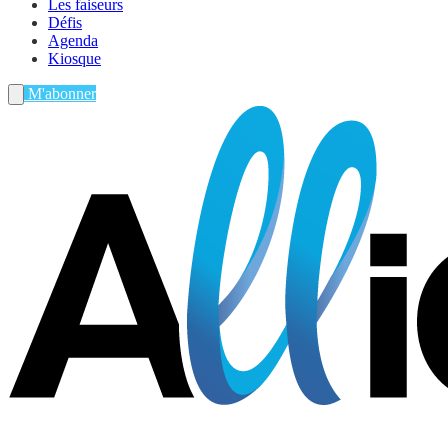
Les faiseurs
Défis
Agenda
Kiosque
M'abonner