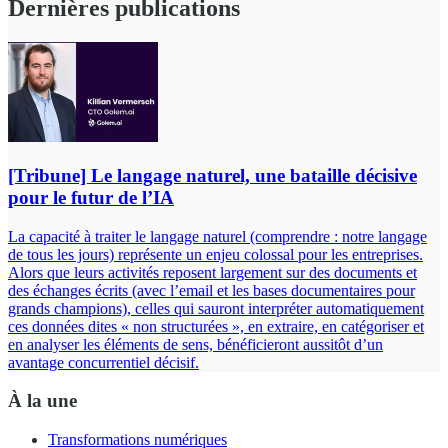
Dernières publications
[Tribune] Le langage naturel, une bataille décisive
pour le futur de l’IA
La capacité à traiter le langage naturel (comprendre : notre langage
de tous les jours) représente un enjeu colossal pour les entreprises.
Alors que leurs activités reposent largement sur des documents et
des échanges écrits (avec l’email et les bases documentaires pour
grands champions), celles qui sauront interpréter automatiquement
ces données dites « non structurées », en extraire, en catégoriser et
en analyser les éléments de sens, bénéficieront aussitôt d’un
avantage concurrentiel décisif.
À la une
Transformations numériques