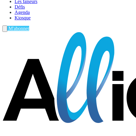
Les faiseurs
Défis
Agenda
Kiosque
M'abonner