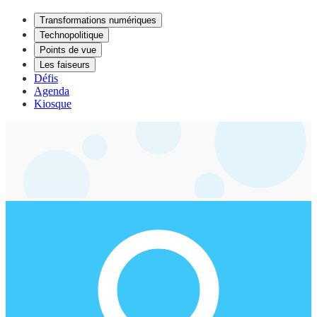
Transformations numériques
Technopolitique
Points de vue
Les faiseurs
Défis
Agenda
Kiosque