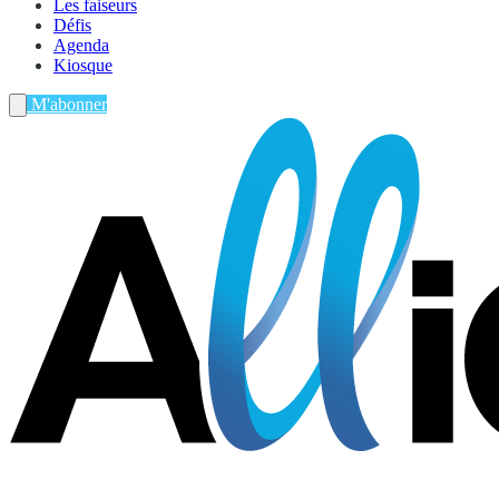
Les faiseurs
Défis
Agenda
Kiosque
M'abonner