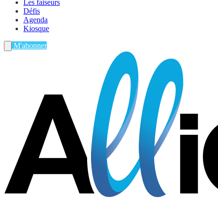
Les faiseurs
Défis
Agenda
Kiosque
M'abonner