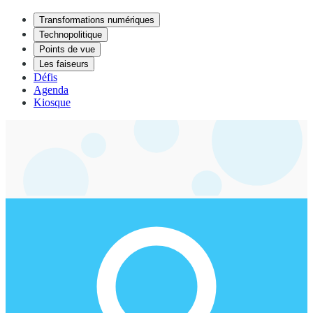
Transformations numériques
Technopolitique
Points de vue
Les faiseurs
Défis
Agenda
Kiosque