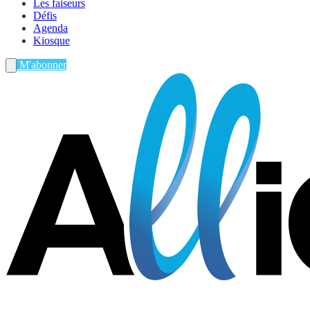
Les faiseurs
Défis
Agenda
Kiosque
M'abonner