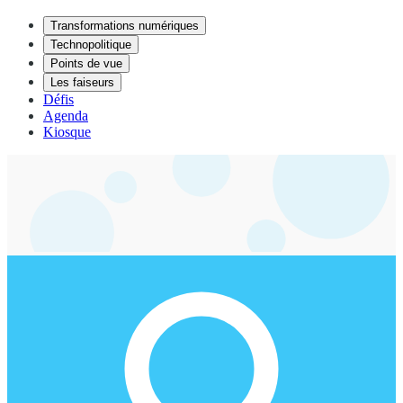
Transformations numériques
Technopolitique
Points de vue
Les faiseurs
Défis
Agenda
Kiosque