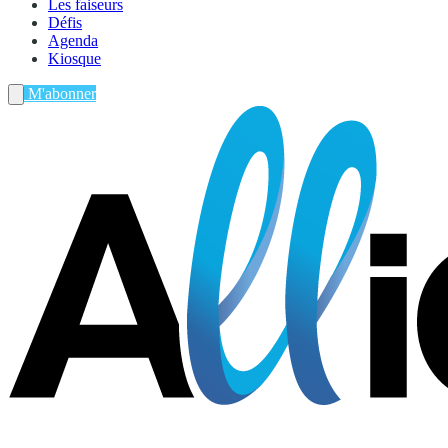
Les faiseurs
Défis
Agenda
Kiosque
M'abonner