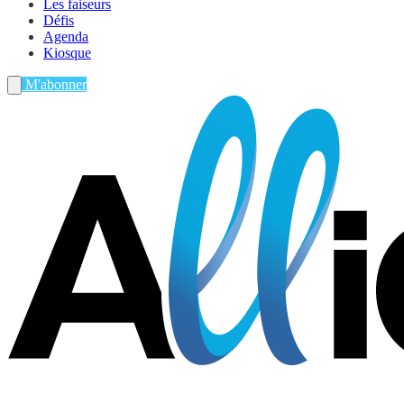
Les faiseurs
Défis
Agenda
Kiosque
M'abonner