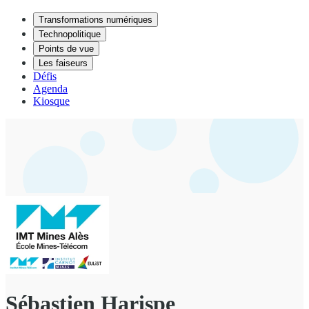
Transformations numériques
Technopolitique
Points de vue
Les faiseurs
Défis
Agenda
Kiosque
Sébastien Harispe