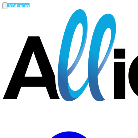
M'abonner