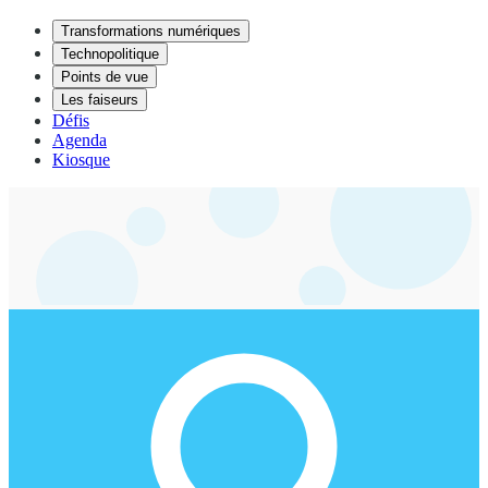
Transformations numériques
Technopolitique
Points de vue
Les faiseurs
Défis
Agenda
Kiosque