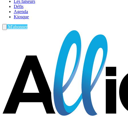
Les faiseurs
Défis
Agenda
Kiosque
M'abonner