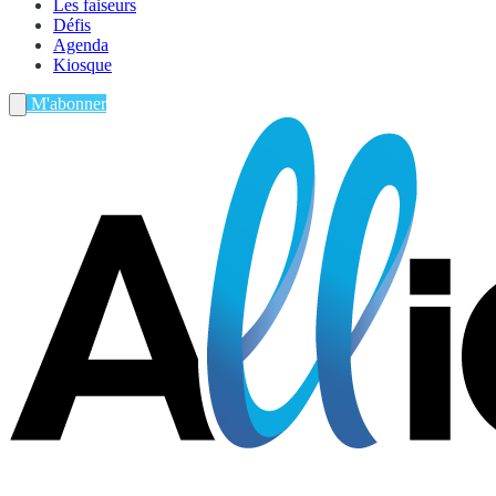
Les faiseurs
Défis
Agenda
Kiosque
M'abonner