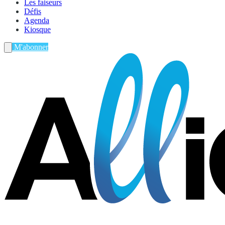
Les faiseurs
Défis
Agenda
Kiosque
M'abonner