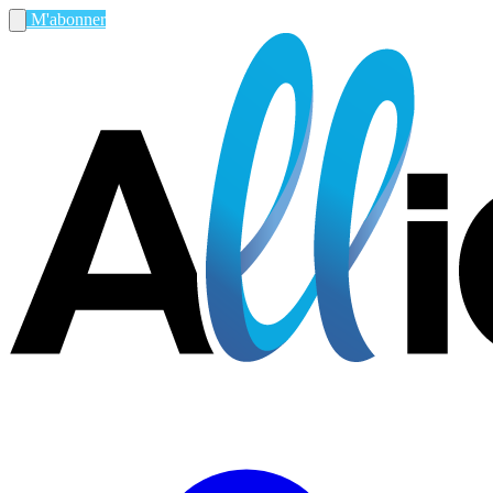
M'abonner