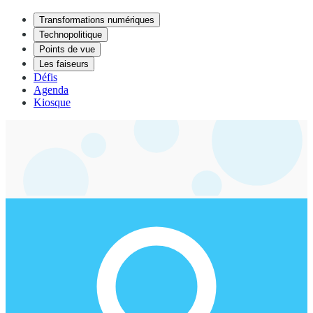
Transformations numériques
Technopolitique
Points de vue
Les faiseurs
Défis
Agenda
Kiosque