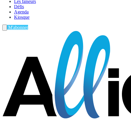
Les faiseurs
Défis
Agenda
Kiosque
M'abonner