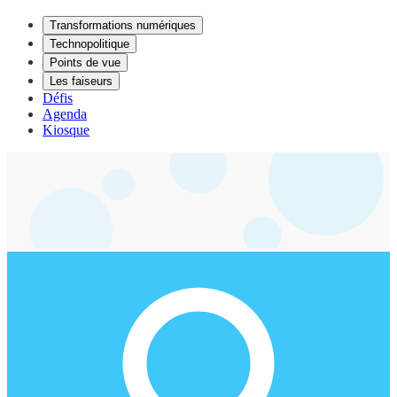
Transformations numériques
Technopolitique
Points de vue
Les faiseurs
Défis
Agenda
Kiosque