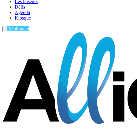
Les faiseurs
Défis
Agenda
Kiosque
M'abonner