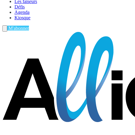
Les faiseurs
Défis
Agenda
Kiosque
M'abonner