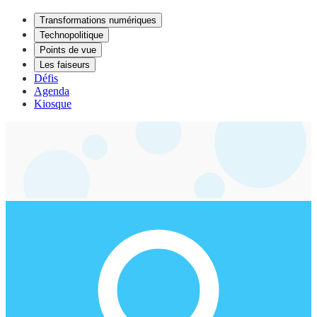
Transformations numériques
Technopolitique
Points de vue
Les faiseurs
Défis
Agenda
Kiosque