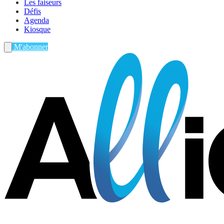
Les faiseurs
Défis
Agenda
Kiosque
M'abonner