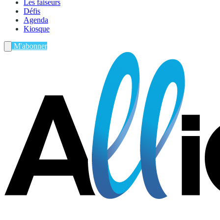
Les faiseurs
Défis
Agenda
Kiosque
M'abonner