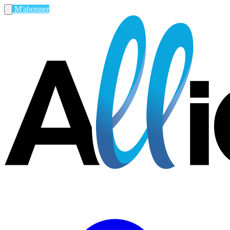
M'abonner