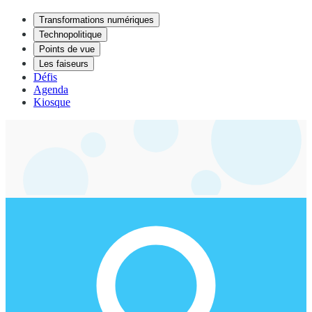
Transformations numériques
Technopolitique
Points de vue
Les faiseurs
Défis
Agenda
Kiosque