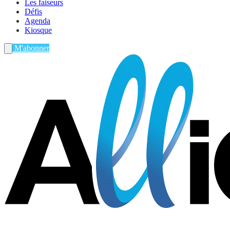
Les faiseurs
Défis
Agenda
Kiosque
M'abonner