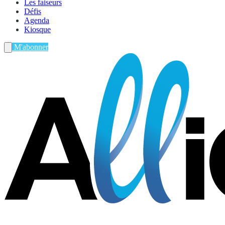
Les faiseurs
Défis
Agenda
Kiosque
M'abonner