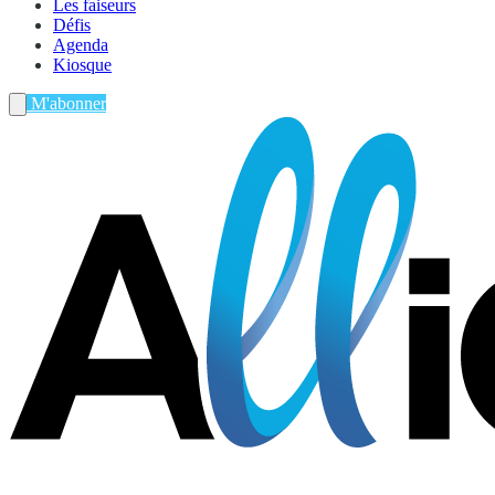
Les faiseurs
Défis
Agenda
Kiosque
M'abonner