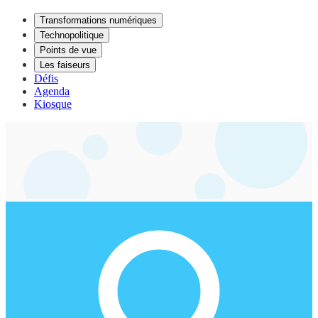
Transformations numériques
Technopolitique
Points de vue
Les faiseurs
Défis
Agenda
Kiosque