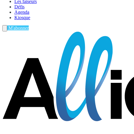
Les faiseurs
Défis
Agenda
Kiosque
M'abonner