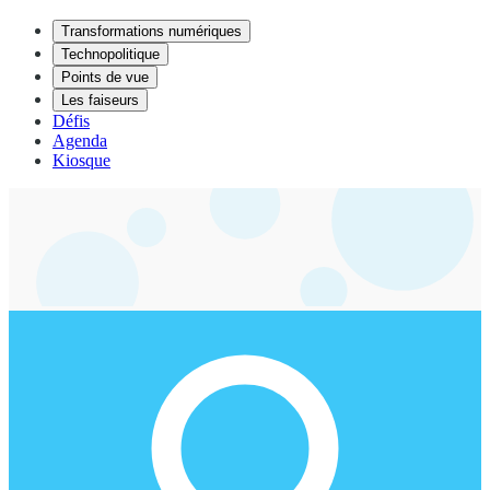
Transformations numériques
Technopolitique
Points de vue
Les faiseurs
Défis
Agenda
Kiosque