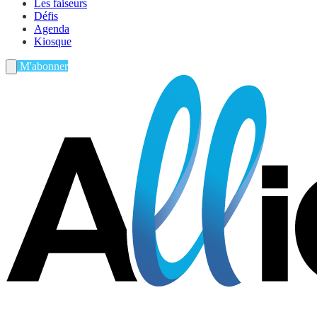
Les faiseurs
Défis
Agenda
Kiosque
M'abonner