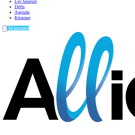
Les faiseurs
Défis
Agenda
Kiosque
M'abonner