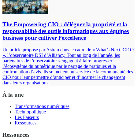
The Empowering CIO : déléguer la propriété et la
responsabilité des outils informatiques aux équipes
business pour cultiver l’excellence
Un article proposé par Astran dans le cadre de « What’s Next, CIO ?
», l’observatoire DSI d’Alliancy. Tout au long de l’année, les
partenaires de l’observatoire s'engagent à faire progresser
l’écosystème du numérique par le partage de pratiques et la
confrontation d’avis. Ils se mettent au service de la communauté des
CIO pour leur permettre d’anticiper et d’incarner le changement
dans leurs organisations.
À la une
Transformations numériques
Technopolitique
Les Faiseurs
Ressources
Ressources