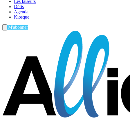
Les faiseurs
Défis
Agenda
Kiosque
M'abonner