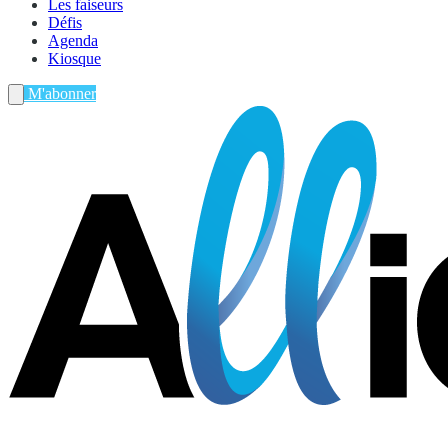
Les faiseurs
Défis
Agenda
Kiosque
M'abonner