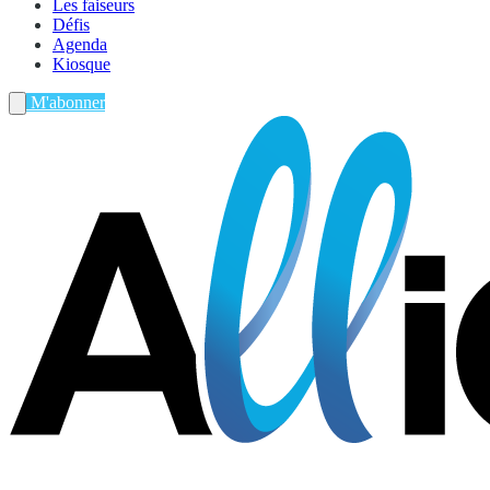
Les faiseurs
Défis
Agenda
Kiosque
M'abonner