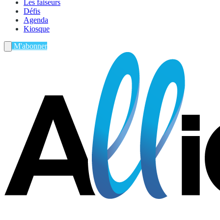
Les faiseurs
Défis
Agenda
Kiosque
M'abonner