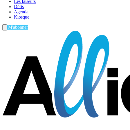
Les faiseurs
Défis
Agenda
Kiosque
M'abonner