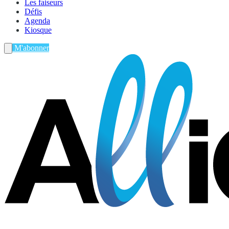
Les faiseurs
Défis
Agenda
Kiosque
M'abonner