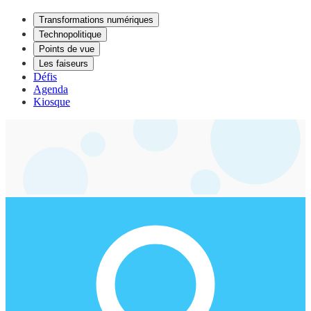
Transformations numériques
Technopolitique
Points de vue
Les faiseurs
Défis
Agenda
Kiosque