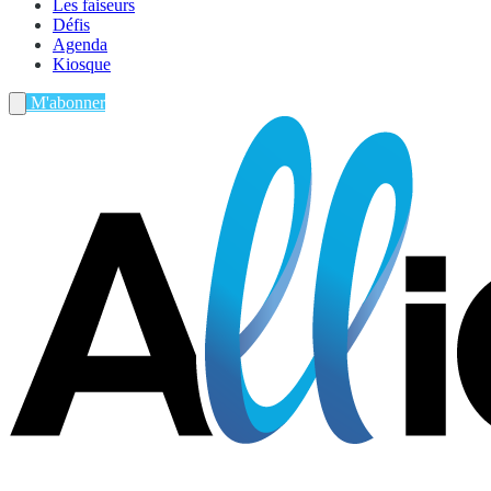
Les faiseurs
Défis
Agenda
Kiosque
M'abonner