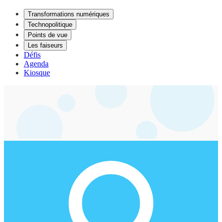
Transformations numériques
Technopolitique
Points de vue
Les faiseurs
Défis
Agenda
Kiosque