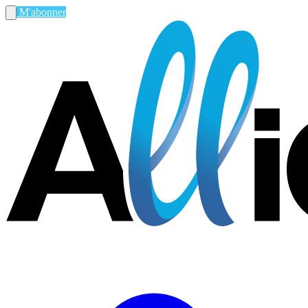
M'abonner