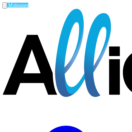
M'abonner