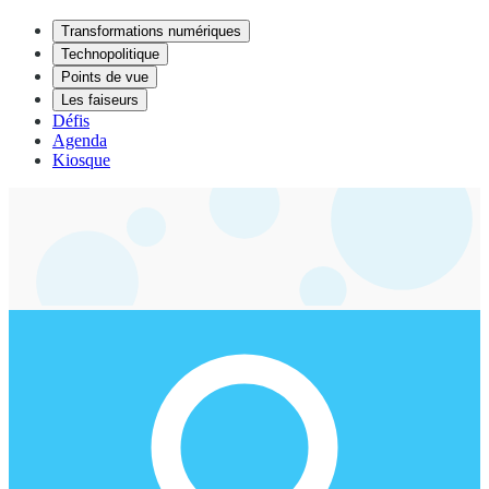
Transformations numériques
Technopolitique
Points de vue
Les faiseurs
Défis
Agenda
Kiosque