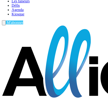
Les faiseurs
Défis
Agenda
Kiosque
M'abonner