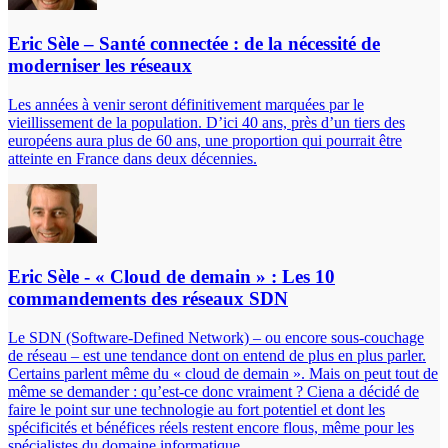
Eric Sèle – Santé connectée : de la nécessité de
moderniser les réseaux
Les années à venir seront définitivement marquées par le
vieillissement de la population. D’ici 40 ans, près d’un tiers des
européens aura plus de 60 ans, une proportion qui pourrait être
atteinte en France dans deux décennies.
Eric Sèle - « Cloud de demain » : Les 10
commandements des réseaux SDN
Le SDN (Software-Defined Network) – ou encore sous-couchage
de réseau – est une tendance dont on entend de plus en plus parler.
Certains parlent même du « cloud de demain ». Mais on peut tout de
même se demander : qu’est-ce donc vraiment ? Ciena a décidé de
faire le point sur une technologie au fort potentiel et dont les
spécificités et bénéfices réels restent encore flous, même pour les
spécialistes du domaine informatique.