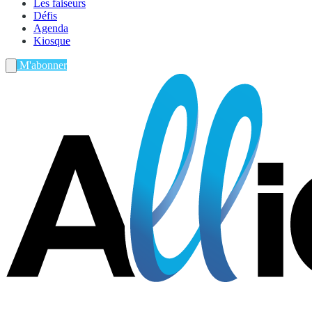
Les faiseurs
Défis
Agenda
Kiosque
M'abonner