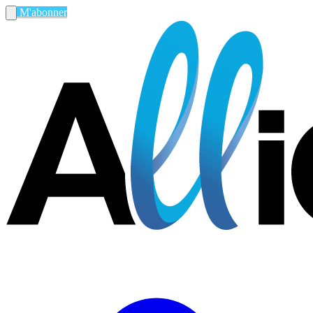
M'abonner