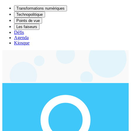
Transformations numériques
Technopolitique
Points de vue
Les faiseurs
Défis
Agenda
Kiosque