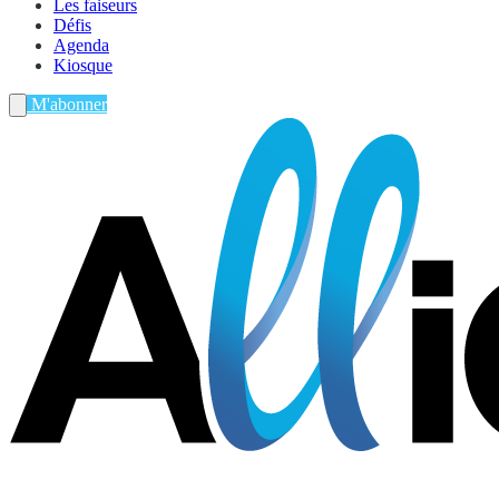
Les faiseurs
Défis
Agenda
Kiosque
M'abonner