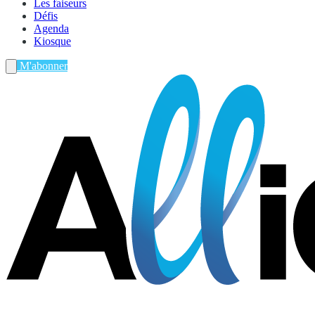
Les faiseurs
Défis
Agenda
Kiosque
M'abonner