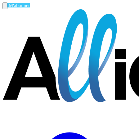
M'abonner