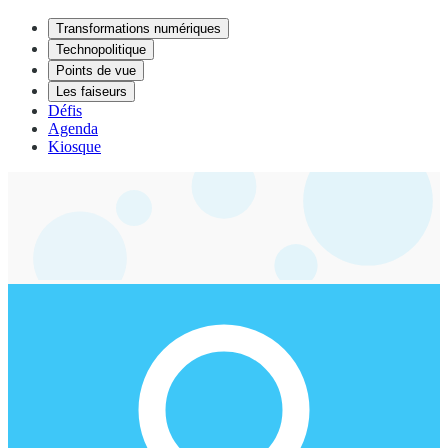
Transformations numériques
Technopolitique
Points de vue
Les faiseurs
Défis
Agenda
Kiosque