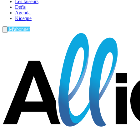
Les faiseurs
Défis
Agenda
Kiosque
M'abonner